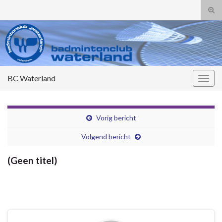
Tog
zoek
Search for:
BC Waterland
Togg
navig
Vorig bericht
Volgend bericht
(Geen titel)