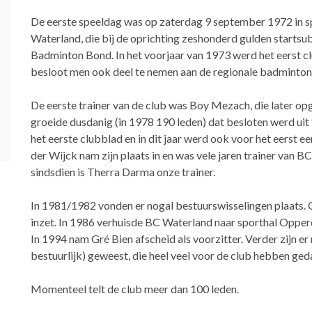
De eerste speeldag was op zaterdag 9 september 1972 in sp
Waterland, die bij de oprichting zeshonderd gulden startsubs
Badminton Bond. In het voorjaar van 1973 werd het eerst 
besloot men ook deel te nemen aan de regionale badminton
De eerste trainer van de club was Boy Mezach, die later o
groeide dusdanig (in 1978 190 leden) dat besloten werd uit 
het eerste clubblad en in dit jaar werd ook voor het eerst e
der Wijck nam zijn plaats in en was vele jaren trainer van B
sindsdien is Therra Darma onze trainer.
In 1981/1982 vonden er nogal bestuurswisselingen plaats. G
inzet. In 1986 verhuisde BC Waterland naar sporthal Opper
In 1994 nam Gré Bien afscheid als voorzitter. Verder zijn er 
bestuurlijk) geweest, die heel veel voor de club hebben ged
Momenteel telt de club meer dan 100 leden.