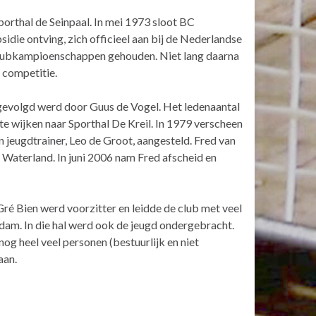
orthal de Seinpaal. In mei 1973 sloot BC
idie ontving, zich officieel aan bij de Nederlandse
clubkampioenschappen gehouden. Niet lang daarna
 competitie.
pgevolgd werd door Guus de Vogel. Het ledenaantal
te wijken naar Sporthal De Kreil. In 1979 verscheen
en jeugdtrainer, Leo de Groot, aangesteld. Fred van
C Waterland. In juni 2006 nam Fred afscheid en
ré Bien werd voorzitter en leidde de club met veel
dam. In die hal werd ook de jeugd ondergebracht.
nog heel veel personen (bestuurlijk en niet
aan.