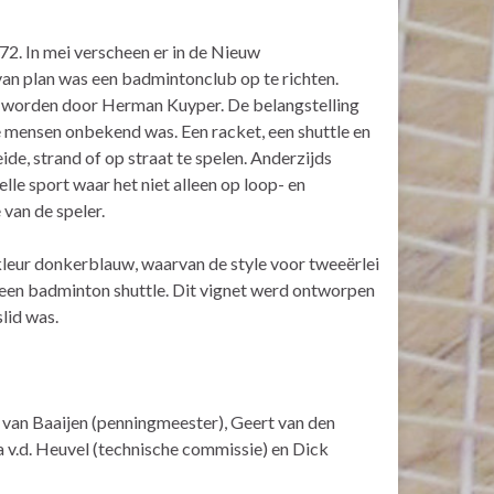
2. In mei verscheen er in de Nieuw
an plan was een badmintonclub op te richten.
u worden door Herman Kuyper. De belangstelling
e mensen onbekend was. Een racket, een shuttle en
de, strand of op straat te spelen. Anderzijds
le sport waar het niet alleen op loop- en
van de speler.
 kleur donkerblauw, waarvan de style voor tweeërlei
n een badminton shuttle. Dit vignet werd ontworpen
lid was.
n van Baaijen (penningmeester), Geert van den
a v.d. Heuvel (technische commissie) en Dick