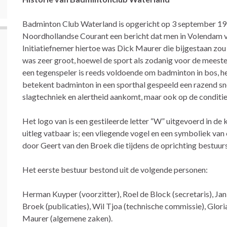
Badminton Club Waterland is opgericht op 3 september 197
Noordhollandse Courant een bericht dat men in Volendam v
Initiatiefnemer hiertoe was Dick Maurer die bijgestaan zo
was zeer groot, hoewel de sport als zodanig voor de meest
een tegenspeler is reeds voldoende om badminton in bos, hei
betekent badminton in een sporthal gespeeld een razend snel
slagtechniek en alertheid aankomt, maar ook op de conditie 
Het logo van is een gestileerde letter “W” uitgevoerd in de
uitleg vatbaar is; een vliegende vogel en een symboliek va
door Geert van den Broek die tijdens de oprichting bestuurs
Het eerste bestuur bestond uit de volgende personen:
Herman Kuyper (voorzitter), Roel de Block (secretaris), Ja
Broek (publicaties), Wil Tjoa (technische commissie), Glori
Maurer (algemene zaken).