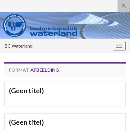
Tog
zoek
Search for:
BC Waterland
Togg
navig
FORMAT:
AFBEELDING
(Geen titel)
(Geen titel)