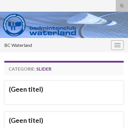
Tog
zoek
Search for:
BC Waterland
Togg
navig
CATEGORIE:
SLIDER
(Geen titel)
(Geen titel)